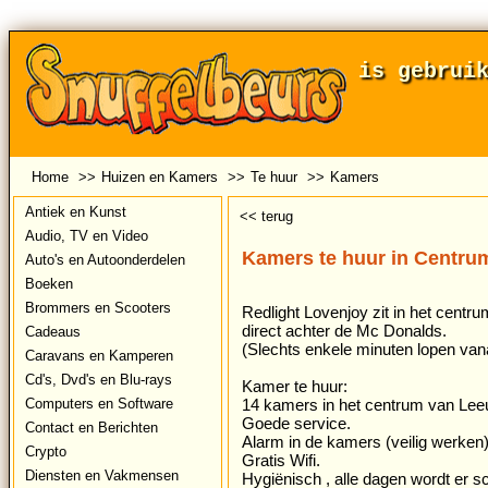
is gebrui
Home
>>
Huizen en Kamers
>>
Te huur
>>
Kamers
Antiek en Kunst
<< terug
Audio, TV en Video
Kamers te huur in Centru
Auto's en Autoonderdelen
Boeken
Brommers en Scooters
Redlight Lovenjoy zit in het cent
direct achter de Mc Donalds.
Cadeaus
(Slechts enkele minuten lopen vanaf
Caravans en Kamperen
Cd's, Dvd's en Blu-rays
Kamer te huur:
Computers en Software
14 kamers in het centrum van Le
Goede service.
Contact en Berichten
Alarm in de kamers (veilig werken)
Crypto
Gratis Wifi.
Diensten en Vakmensen
Hygiënisch , alle dagen wordt er 