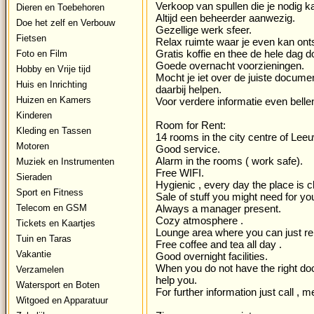
Verkoop van spullen die je nodig k
Dieren en Toebehoren
Altijd een beheerder aanwezig.
Doe het zelf en Verbouw
Gezellige werk sfeer.
Fietsen
Relax ruimte waar je even kan ont
Gratis koffie en thee de hele dag d
Foto en Film
Goede overnacht voorzieningen.
Hobby en Vrije tijd
Mocht je iet over de juiste docum
Huis en Inrichting
daarbij helpen.
Huizen en Kamers
Voor verdere informatie even bellen
Kinderen
Room for Rent:
Kleding en Tassen
14 rooms in the city centre of Le
Motoren
Good service.
Alarm in the rooms ( work safe).
Muziek en Instrumenten
Free WIFI.
Sieraden
Hygienic , every day the place is c
Sport en Fitness
Sale of stuff you might need for yo
Telecom en GSM
Always a manager present.
Cozy atmosphere .
Tickets en Kaartjes
Lounge area where you can just rel
Tuin en Taras
Free coffee and tea all day .
Vakantie
Good overnight facilities.
When you do not have the right do
Verzamelen
help you.
Watersport en Boten
For further information just call ,
Witgoed en Apparatuur