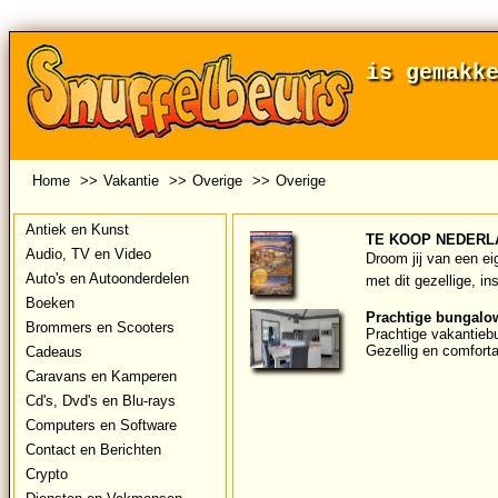
is gemakk
Home
>>
Vakantie
>>
Overige
>>
Overige
Antiek en Kunst
TE KOOP NEDERL
Audio, TV en Video
Droom jij van een ei
Auto's en Autoonderdelen
met dit gezellige, in
Boeken
Prachtige bungalow
Brommers en Scooters
Prachtige vakantieb
Gezellig en comforta
Cadeaus
Caravans en Kamperen
Cd's, Dvd's en Blu-rays
Computers en Software
Contact en Berichten
Crypto